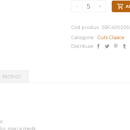
-
+

A
Cod produs:
5BC400200
Categorie:
Cutii Clasice
Distribuie:
RECENZII
ic
or mari si medii