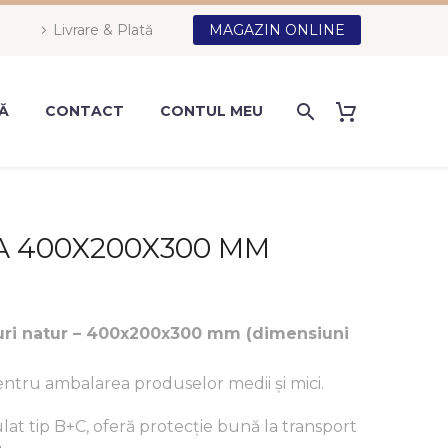
Livrare & Plată
MAGAZIN ONLINE
Ă
CONTACT
CONTUL MEU
A 400X200X300 MM
aturi natur – 400x200x300 mm (dimensiuni
entru ambalarea produselor medii și mici.
lat tip B+C, oferă protecție bună la transport