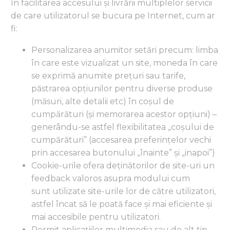
în facilitarea accesului și livrării multiplelor servicii
de care utilizatorul se bucura pe Internet, cum ar
fi:
Personalizarea anumitor setări precum: limba
în care este vizualizat un site, moneda în care
se exprimă anumite prețuri sau tarife,
păstrarea opțiunilor pentru diverse produse
(măsuri, alte detalii etc) în coșul de
cumpărături (și memorarea acestor opțiuni) –
generându-se astfel flexibilitatea „coșului de
cumpărături” (accesarea preferințelor vechi
prin accesarea butonului „înainte” și „inapoi”)
Cookie-urile ofera deținătorilor de site-uri un
feedback valoros asupra modului cum
sunt utilizate site-urile lor de către utilizatori,
astfel încat să le poată face și mai eficiente și
mai accesibile pentru utilizatori.
Permit aplicațiilor multimedia sau de alt tip