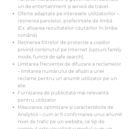
uri de entertainment și servicii de travel.
Oferte adaptate pe interesele utilizatorilor –
reținerea parolelor, preferințele de limbă
(Ex: afișarea rezultatelor căutărilor în limba
română).
Reținerea filtrelor de protecție a copiilor
privind conținutul pe Internet (opțiuni family
mode, funcții de safe search).
Limitarea frecvenței de difuzare a reclamelor
– limitarea numărului de afișări a unei
reclame pentru un anumit utilizator pe un
site.
Furnizarea de publicitate mai relevantă
pentru utilizator.
Măsurarea, optimizare și caracteristicile de
Analytics – cum ar fi confirmarea unui anumit
nivel de trafic pe un website, ce tip de
conținut este vizualizat și modul cum un