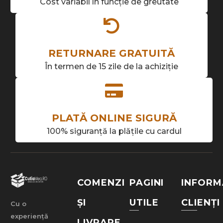
Cost variabil în funcție de greutate
RETURNARE GRATUITĂ
În termen de 15 zile de la achiziție
PLATĂ ONLINE SIGURĂ
100% siguranță la plățile cu cardul
COMENZI
PAGINI
INFORM
ȘI
UTILE
CLIENȚI
Cu o
experiență
LIVRARE