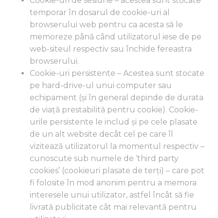
Cookie-uri de sesiune – acestea sunt stocate
temporar în dosarul de cookie-uri al
browserului web pentru ca acesta să le
memoreze până când utilizatorul iese de pe
web-siteul respectiv sau închide fereastra
browserului.
Cookie-uri persistente – Acestea sunt stocate
pe hard-drive-ul unui computer sau
echipament (și în general depinde de durata
de viață prestabilită pentru cookie). Cookie-
urile persistente le includ și pe cele plasate
de un alt website decât cel pe care îl
vizitează utilizatorul la momentul respectiv –
cunoscute sub numele de ‘third party
cookies’ (cookieuri plasate de terți) – care pot
fi folosite în mod anonim pentru a memora
interesele unui utilizator, astfel încât să fie
livrată publicitate cât mai relevantă pentru