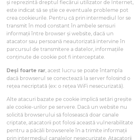
și reprezintă dreptul fiecărui utilizator de Internet,
este indicat să se știe ce eventuale probleme pot
crea cookieurile. Pentru că prin intermediul lor se
transmit în mod constant în ambele sensuri
informații între browser și website, dacă un
atacator sau persoană neautorizată intervine în
parcursul de transmitere a datelor, informațiile
conținute de cookie pot fi interceptate.
Deși foarte rar
, acest lucru se poate întampla
dacă browserul se conectează la server folosind o
rețea necriptată (ex: o rețea WiFi nesecurizată).
Alte atacuri bazate pe cookie implică setări greșite
ale cookie-urilor pe servere. Dacă un website nu
solicită browserului să folosească doar canale
criptate, atacatorii pot folosi această vulnerabilitate
pentru a păcăli browserele în a trimite informații
prin intermediul canalelor nesecurizate. Atacatorii