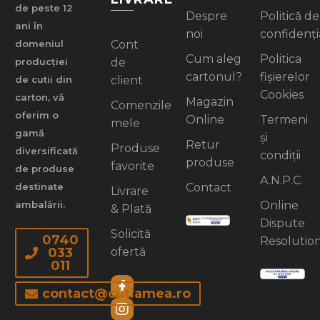
de peste 12
Despre
Politică de
ani în
noi
confidenți
Cont
domeniul
Cum aleg
Politica
de
producției
cartonul?
fișierelor
client
de cutii din
Cookies
carton, vă
Magazin
Comenzile
oferim o
Online
Termeni
mele
gamă
și
Retur
Produse
diversificată
condiții
produse
favorite
de produse
A.N.P.C.
Contact
destinate
Livrare
Online
ambalării.
& Plată
Dispute
Solicită
0740
Resolutio
ofertă
033
011
contact@cutiamea.ro