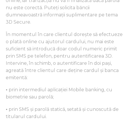
online, iar tranzacția nu va fi finalizată dacă parola
nu este corectă. Puteți solicita băncii
dumneavoastră informații suplimentare pe tema
3D Secure.
În momentul în care clientul dorește să efectueze
o plată online cu ajutorul cardului, nu mai este
suficient să introducă doar codul numeric primit
prin SMS pe telefon, pentru autentificarea 3D.
Intervine, în schimb, o autentificare în doi pași,
agreată între clientul care deține cardul și banca
emitentă:
•
prin intermediul aplicației Mobile banking, cu
biometrie sau parolă;
•
prin SMS și parolă statică, setată și cunoscută de
titularul cardului.