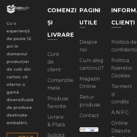
COMENZI
PAGINI
INFORM
ȘI
UTILE
CLIENȚI
Cu o
experiență
LIVRARE
de peste 12
Despre
Politică de
ani în
noi
confidenți
Cont
domeniul
Cum aleg
Politica
de
producției
cartonul?
fișierelor
client
de cutii din
Cookies
carton, vă
Magazin
Comenzile
oferim o
Online
Termeni
mele
gamă
și
Retur
Produse
diversificată
condiții
produse
favorite
de produse
A.N.P.C.
Contact
destinate
Livrare
Online
ambalării.
& Plată
Dispute
Solicită