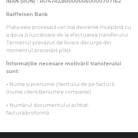
IBAN (RON) : RO47RZBR0000060000707162
Raiffeisen Bank
Plata este procesată cel mai devreme începând cu
a doua zi lucrătoare de la efectuarea transferului.
Termenul prevăzut de livrare decurge din
momentul procesării plăţii.
Înformațiile necesare motivării transferului
sunt:
•
Nume și prenume clientului de pe factură
(nume client/denumire companie)
•
Numărul documentului achitat:
factură/proformă