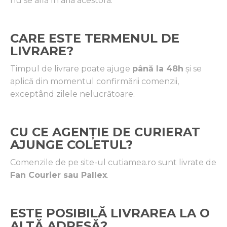
nu se află în aria acestora.
CARE ESTE TERMENUL DE
LIVRARE?
Timpul de livrare poate ajuge
până la 48h
și se
aplică din momentul confirmării comenzii,
exceptând zilele nelucrătoare.
CU CE AGENȚIE DE CURIERAT
AJUNGE COLETUL?
Comenzile de pe site-ul cutiamea.ro sunt livrate de
Fan Courier sau Pallex
.
ESTE POSIBILĂ LIVRAREA LA O
ALTĂ ADRESĂ?