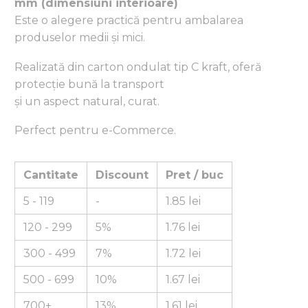
mm (dimensiuni interioare)
Este o alegere practică pentru ambalarea
produselor medii și mici.
Realizată din carton ondulat tip C kraft, oferă
protecție bună la transport
și un aspect natural, curat.
Perfect pentru e-Commerce.
Cantitate
Discount
Pret / buc
5 - 119
-
1.85
lei
120 - 299
5%
1.76
lei
300 - 499
7%
1.72
lei
500 - 699
10%
1.67
lei
700+
13%
1.61
lei