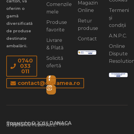
carton, vă
Magazin
Comenzile
oferim o
Online
Termeni
mele
gamă
și
Retur
Produse
diversificată
condiții
produse
favorite
de produse
A.N.P.C.
Contact
destinate
Livrare
Online
ambalării.
& Plată
Dispute
Solicită
0740
Resolutio
ofertă
033
011
contact@cutiamea.ro
Copyright © 2026
DANACA
TRANSCOM S.R.L.
– Toate
drepturile rezervate.