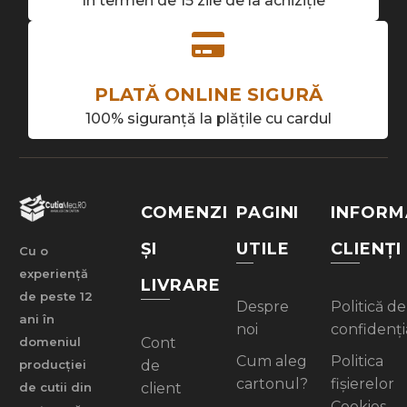
În termen de 15 zile de la achiziție
PLATĂ ONLINE SIGURĂ
100% siguranță la plățile cu cardul
COMENZI
PAGINI
INFORM
ȘI
UTILE
CLIENȚI
Cu o
experiență
LIVRARE
de peste 12
Despre
Politică de
ani în
noi
confidenți
Cont
domeniul
Cum aleg
Politica
de
producției
cartonul?
fișierelor
client
de cutii din
Cookies