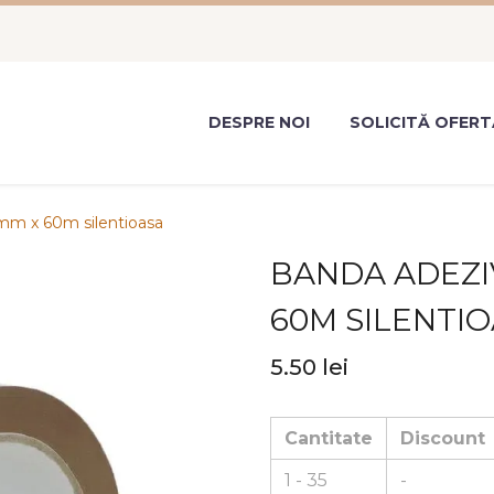
DESPRE NOI
SOLICITĂ OFERT
m x 60m silentioasa
BANDA ADEZI
60M SILENTI
5.50
lei
Cantitate
Discount
1 - 35
-