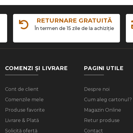
RETURNARE GRATUITĂ
În termen de 15 zile de la achiziție
COMENZI ȘI LIVRARE
PAGINI UTILE
Cont de client
Despre noi
Comenzile mele
Cum aleg cartonul?
Produse favorite
Magazin Online
Livrare & Plată
Retur produse
Solicită ofertă
Contact