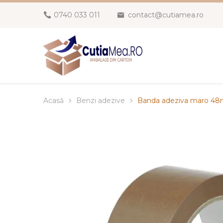
0740 033 011
contact@cutiamea.ro
Acasă
Benzi adezive
Banda adeziva maro 48m