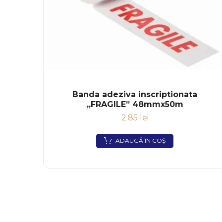
Banda adeziva inscriptionata
„FRAGILE” 48mmx50m
2.85
lei
ADAUGĂ ÎN COȘ