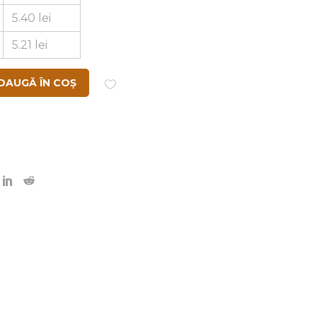
5.40
lei
5.21
lei
DAUGĂ ÎN COȘ
